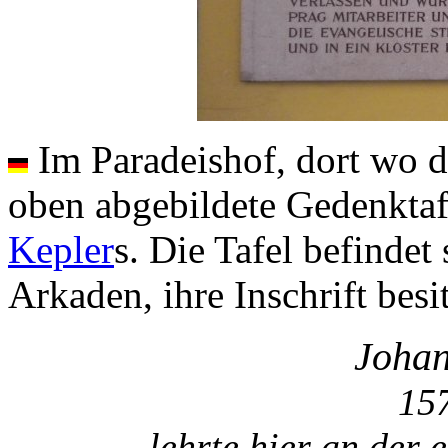
Im Paradeishof, dort wo di
oben abgebildete Gedenkta
Kepler
s. Die Tafel befinde
Arkaden, ihre Inschrift besi
Johan
157
lehrte hier an der 