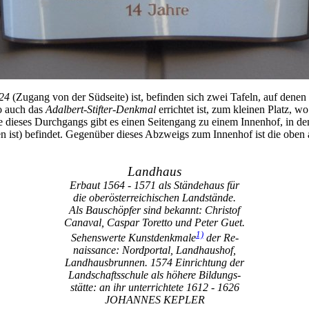
24
(Zugang von der Südseite) ist, befinden sich zwei Tafeln, auf denen
o auch das
Adalbert-Stifter-Denkmal
errichtet ist, zum kleinen Platz, w
te dieses Durchgangs gibt es einen Seitengang zu einem Innenhof, in d
st) befindet. Gegenüber dieses Abzweigs zum Innenhof ist die oben als
Landhaus
Erbaut 1564 - 1571 als Ständehaus für
die oberösterreichischen Landstände.
Als Bauschöpfer sind bekannt: Christof
Canaval, Caspar Toretto und Peter Guet.
1)
Sehenswerte
Kunstdenkmale
der Re-
naissance: Nordportal, Landhaushof,
Landhausbrunnen. 1574 Einrichtung der
Landschaftsschule als höhere Bildungs-
stätte: an ihr unterrichtete 1612 - 1626
JOHANNES KEPLER