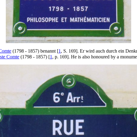
Comte
(1798 - 1857) benannt [
1
, S. 169]. Er wird auch durch ein
Denk
ste Comte
(1798 - 1857) [
1
, p. 169]. He is also honoured by a
monume