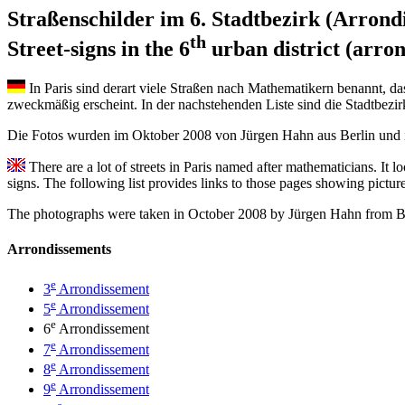
Straßenschilder im 6. Stadtbezirk (Arrond
th
Street-signs in the 6
urban district (arron
In Paris sind derart viele Straßen nach Mathematikern benannt, da
zweckmäßig erscheint. In der nachstehenden Liste sind die Stadtbezirk
Die Fotos wurden im Oktober 2008 von Jürgen Hahn aus Berlin un
There are a lot of streets in Paris named after mathematicians. It l
signs. The following list provides links to those pages showing pictures 
The photographs were taken in October 2008 by Jürgen Hahn from B
Arrondissements
e
3
Arrondissement
e
5
Arrondissement
e
6
Arrondissement
e
7
Arrondissement
e
8
Arrondissement
e
9
Arrondissement
e