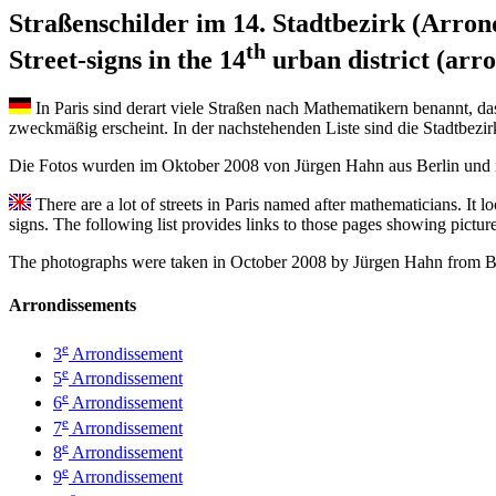
Straßenschilder im 14. Stadtbezirk (Arron
th
Street-signs in the 14
urban district (arr
In Paris sind derart viele Straßen nach Mathematikern benannt, da
zweckmäßig erscheint. In der nachstehenden Liste sind die Stadtbezirk
Die Fotos wurden im Oktober 2008 von Jürgen Hahn aus Berlin un
There are a lot of streets in Paris named after mathematicians. It l
signs. The following list provides links to those pages showing pictures 
The photographs were taken in October 2008 by Jürgen Hahn from B
Arrondissements
e
3
Arrondissement
e
5
Arrondissement
e
6
Arrondissement
e
7
Arrondissement
e
8
Arrondissement
e
9
Arrondissement
e