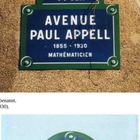
benannt.
930).