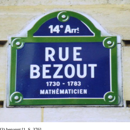
3) benannt [1, S. 376].