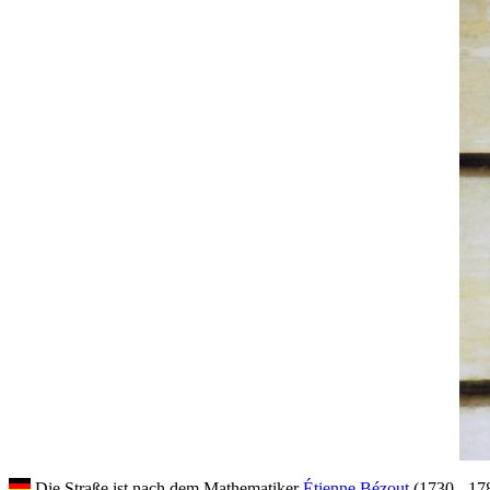
Die Straße ist nach dem Mathematiker
Étienne Bézout
(1730 - 178